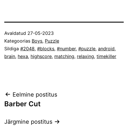
Avaldatud
27-05-2023
Kategoorias
Boys
,
Puzzle
Sildiga
#2048
,
#blocks
,
#number
,
#puzzle
,
android
,
brain
,
hexa
,
highscore
,
matching
,
relaxing
,
timekiller
Navigeerimine
Eelmine postitus
Barber Cut
Järgmine postitus