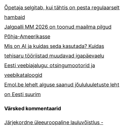
Õpetaja selgitab, kui tähtis on pesta regulaarselt
hambaid
Jalgpalli MM 2026 on toonud maailma pilgud
Põhja-Ameerikasse
Mis on AI ja kuidas seda kasutada? Kuidas
tehisaru tööriistad muudavad igapäevaelu
Eesti veebiajalugu: otsingumootorid ja
veebikataloogid
Emol.be lehelt alguse saanud jõululuuletuste leht
on Eesti suurim
Värsked kommentaarid
Järjekordne üleeuroopaline lauluvõistlus -