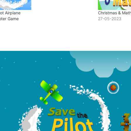
also escape from rockets,
otherwise you'll be loser.
ot Airplane
Christmas & Mat
Gradually, the speed of the
ter Game
27-05-2023
game is…