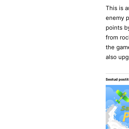
This is 
enemy pl
points b
from roc
the game
also upg
Seotud posti