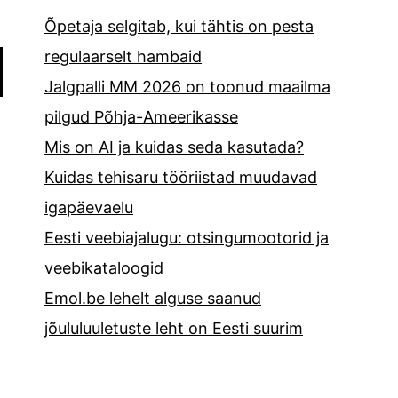
Õpetaja selgitab, kui tähtis on pesta
regulaarselt hambaid
Jalgpalli MM 2026 on toonud maailma
pilgud Põhja-Ameerikasse
Mis on AI ja kuidas seda kasutada?
Kuidas tehisaru tööriistad muudavad
igapäevaelu
Eesti veebiajalugu: otsingumootorid ja
veebikataloogid
Emol.be lehelt alguse saanud
jõululuuletuste leht on Eesti suurim