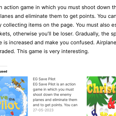
an action game in which you must shoot down t
anes and eliminate them to get points. You ca
y collecting items on the page. You must also 
kets, otherwise you’ll be loser. Gradually, the s
 is increased and make you confused. Airplane
raded. This game is very interesting.
tused
EG Save Pilot
EG Save Pilot is an action
game in which you must
shoot down the enemy
planes and eliminate them
and to get points. You can
earn points by collecting
27-05-2023
items on the page. You must