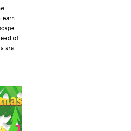
he
n earn
escape
peed of
s are