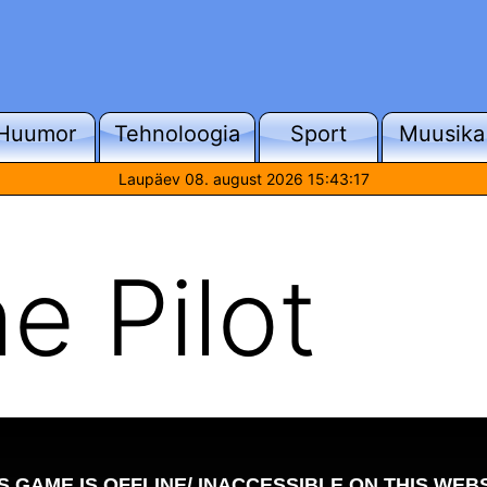
Huumor
Tehnoloogia
Sport
Muusika
Laupäev 08. august 2026 15:43:17
e Pilot