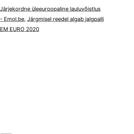
Järjekordne üleeuroopaline lauluvõistlus
- Emol.be
,
Järgmisel reedel algab jalgpalli
EM EURO 2020