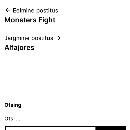
Navigeerimine
Eelmine postitus
Monsters Fight
Järgmine postitus
Alfajores
Otsing
Otsi …