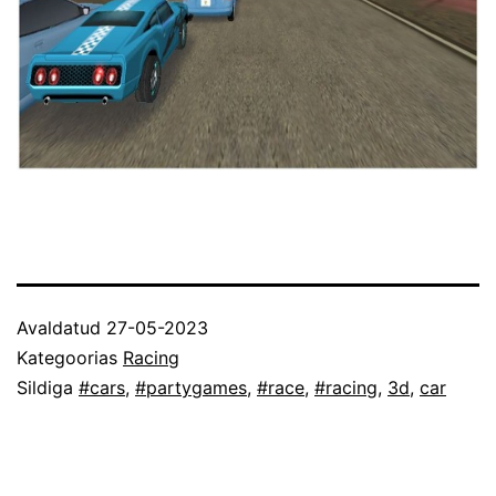
Avaldatud
27-05-2023
Kategoorias
Racing
Sildiga
#cars
,
#partygames
,
#race
,
#racing
,
3d
,
car