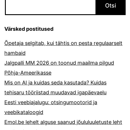
Värsked postitused
Õpetaja selgitab, kui tähtis on pesta regulaarselt
hambaid
Jalgpalli MM 2026 on toonud maailma pilgud
Põhja-Ameerikasse
Mis on AI ja kuidas seda kasutada? Kuidas
tehisaru tööriistad muudavad igapäevaelu
Eesti veebiajalugu: otsingumootorid ja
veebikataloogid
Emol.be lehelt alguse saanud jõululuuletuste leht