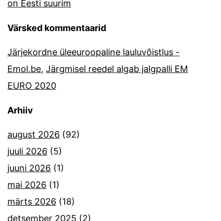
on Eesti suurim
Värsked kommentaarid
Järjekordne üleeuroopaline lauluvõistlus -
Emol.be
,
Järgmisel reedel algab jalgpalli EM
EURO 2020
Arhiiv
august 2026
(92)
juuli 2026
(5)
juuni 2026
(1)
mai 2026
(1)
märts 2026
(18)
detsember 2025
(2)