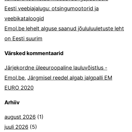
Eesti veebiajalugu: otsingumootorid ja
veebikataloogid
Emol.be lehelt alguse saanud jõululuuletuste leht
on Eesti suurim
Värsked kommentaarid
Järjekordne üleeuroopaline lauluvõistlus -
Emol.be
,
Järgmisel reedel algab jalgpalli EM
EURO 2020
Arhiiv
august 2026
(1)
juuli 2026
(5)