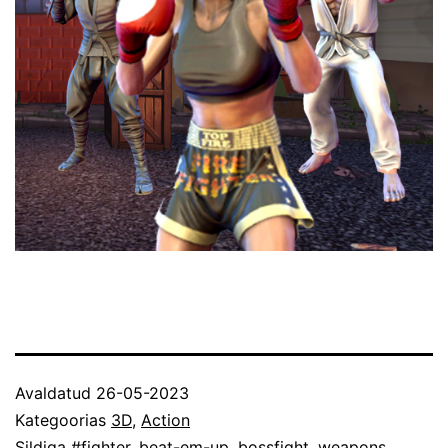
Avaldatud
26-05-2023
Kategoorias
3D
,
Action
Sildiga
#fighter
,
beat-em-up
,
bossfight
,
weapons
,