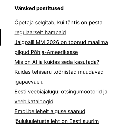
Värsked postitused
Õpetaja selgitab, kui tähtis on pesta
regulaarselt hambaid
Jalgpalli MM 2026 on toonud maailma
pilgud Põhja-Ameerikasse
Mis on AI ja kuidas seda kasutada?
Kuidas tehisaru tööriistad muudavad
igapäevaelu
Eesti veebiajalugu: otsingumootorid ja
veebikataloogid
Emol.be lehelt alguse saanud
jõululuuletuste leht on Eesti suurim