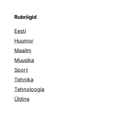
Rubriigid
Eesti
Huumor
Maailm
Muusika
Sport
Tehnika
Tehnoloogia
Üldine