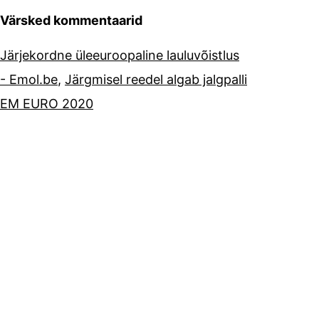
Värsked kommentaarid
Järjekordne üleeuroopaline lauluvõistlus
- Emol.be
,
Järgmisel reedel algab jalgpalli
EM EURO 2020