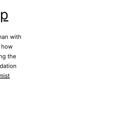
Up
han with
e how
ing the
dation
Fashion
mist
Perfect
MakeUp