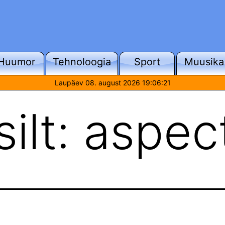
Huumor
Tehnoloogia
Sport
Muusika
Laupäev 08. august 2026 19:06:21
ilt:
aspec