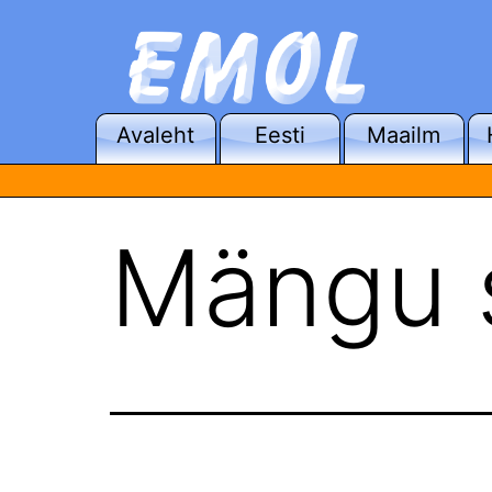
Edasi
sisu
juurde
Emol.be
Avaleht
Eesti
Maailm
Mängu s