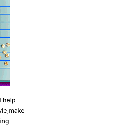
 help
tyle,make
ying