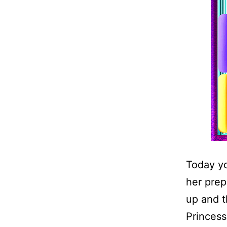
Today y
her prep
up and t
Princes