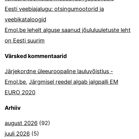
Eesti veebiajalugu: otsingumootorid ja
veebikataloogid
Emol.be lehelt alguse saanud jõululuuletuste leht
on Eesti suurim
Värsked kommentaarid
Järjekordne üleeuroopaline lauluvõistlus -
Emol.be
,
Järgmisel reedel algab jalgpalli EM
EURO 2020
Arhiiv
august 2026
(92)
juuli 2026
(5)