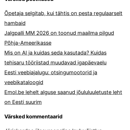
Õpetaja selgitab, kui tähtis on pesta regulaarselt
hambaid
Jalgpalli MM 2026 on toonud maailma pilgud
Põhja-Ameerikasse
Mis on AI ja kuidas seda kasutada? Kuidas
tehisaru tööriistad muudavad igapäevaelu
Eesti veebiajalugu: otsingumootorid ja
veebikataloogid
Emol.be lehelt alguse saanud jõululuuletuste leht
on Eesti suurim
Värsked kommentaarid