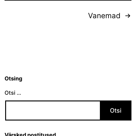
Postituste
Vanemad
leheküljendus
Otsing
Otsi …
Värsked postitused