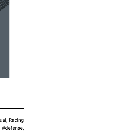
ual
,
Racing
,
#defense
,