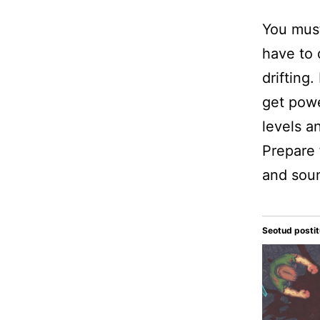
You must
have to 
drifting
get powe
levels an
Prepare 
and soun
Seotud posti