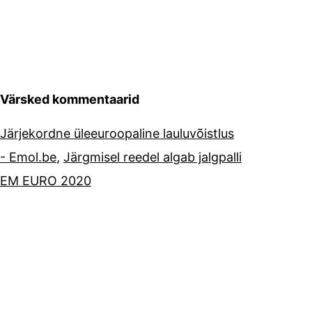
Värsked kommentaarid
Järjekordne üleeuroopaline lauluvõistlus
- Emol.be
,
Järgmisel reedel algab jalgpalli
EM EURO 2020