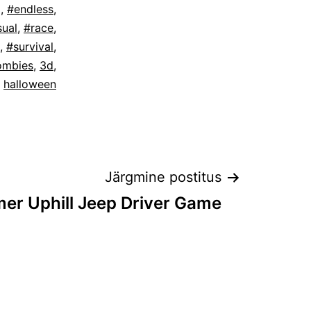
g
,
#endless
,
ual
,
#race
,
,
#survival
,
ombies
,
3d
,
,
halloween
Järgmine postitus
er Uphill Jeep Driver Game