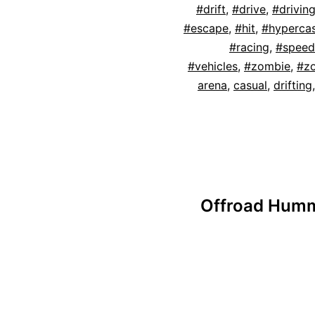
#drift
,
#drive
,
#drivin
#escape
,
#hit
,
#hypercas
#racing
,
#speed
#vehicles
,
#zombie
,
#z
arena
,
casual
,
drifting
Offroad Humm