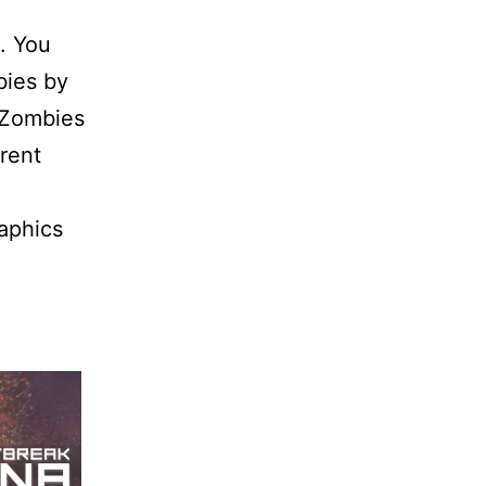
. You
bies by
 Zombies
rent
aphics