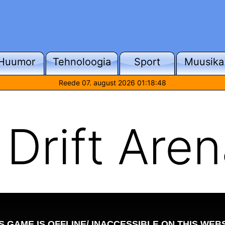
Huumor
Tehnoloogia
Sport
Muusika
Reede 07. august 2026 01:18:48
Drift Aren