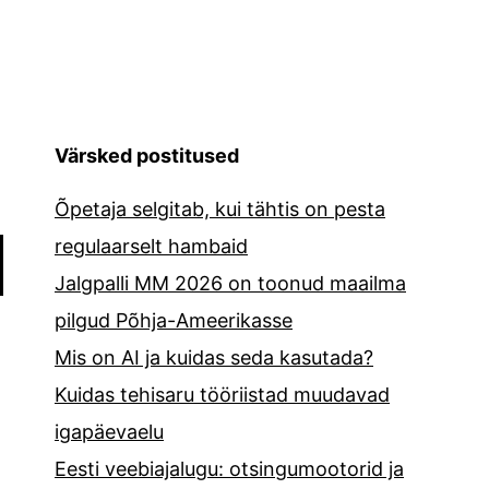
Värsked postitused
Õpetaja selgitab, kui tähtis on pesta
regulaarselt hambaid
Jalgpalli MM 2026 on toonud maailma
pilgud Põhja-Ameerikasse
Mis on AI ja kuidas seda kasutada?
Kuidas tehisaru tööriistad muudavad
igapäevaelu
Eesti veebiajalugu: otsingumootorid ja